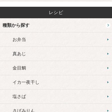
レシピ
種類から探す
お弁当
真あじ
金目鯛
イカ一夜干し
塩さば
さばみりん