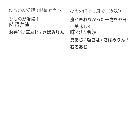
ひものが活躍！時短弁当">
ひものほぐし身で！冷奴">
ひものが活躍！
食べきれなかった干物を翌日
時短弁当
に美味しく！
味わい冷奴
お弁当
真あじ
さばみりん
/
/
真あじ
塩さば
さばみりん
/
/
/
むろあじ