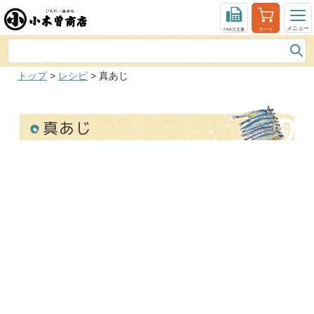
トップ
>
レシピ
> 真あじ
真あじ