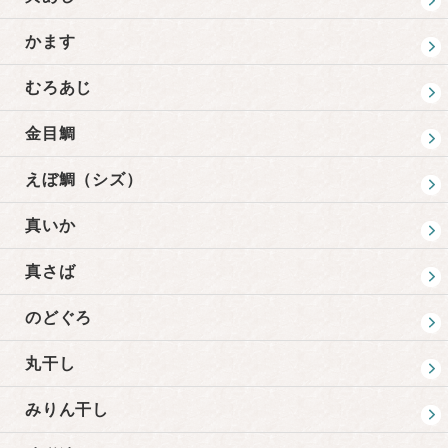
かます
むろあじ
金目鯛
えぼ鯛（シズ）
真いか
真さば
のどぐろ
丸干し
みりん干し